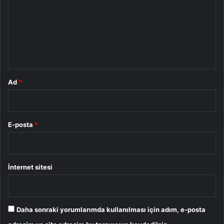
r
u
m
*
Ad
*
E-posta
*
İnternet sitesi
Daha sonraki yorumlarımda kullanılması için adım, e-posta