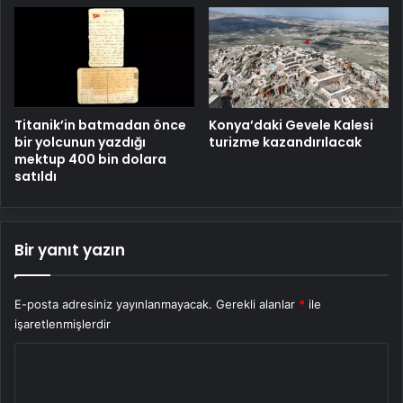
Titanik’in batmadan önce
Konya’daki Gevele Kalesi
bir yolcunun yazdığı
turizme kazandırılacak
mektup 400 bin dolara
satıldı
Bir yanıt yazın
E-posta adresiniz yayınlanmayacak.
Gerekli alanlar
*
ile
işaretlenmişlerdir
Y
o