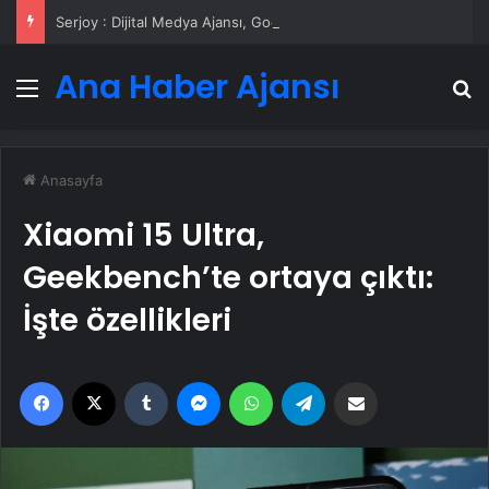
Serjoy : Dijital Medya Ajansı, Google Reklam Ajansı, SEO Ajansı ve Web Tasarım Ajansı
Ana Haber Ajansı
Menü
A
Anasayfa
Xiaomi 15 Ultra,
Geekbench’te ortaya çıktı:
İşte özellikleri
Facebook
X
Tumblr
Messenger
WhatsApp
Telegram
Email'den paylaş