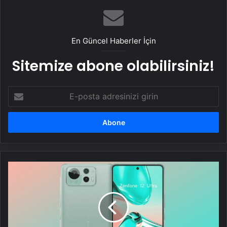
En Güncel Haberler İçin
Sitemize abone olabilirsiniz!
E-
posta
adresinizi
girin
Asus
Zenfone
12
Ultra,
lansman
öncesinde