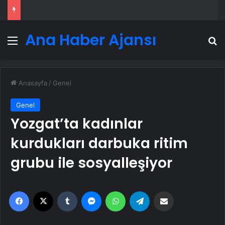
Ana Haber Ajansı
Menü
A
Anasayfa
/
Genel
Genel
Yozgat’ta kadınlar
kurdukları darbuka ritim
grubu ile sosyalleşiyor
Facebook
X
Tumblr
Messenger
WhatsApp
Telegram
Email'den paylaş