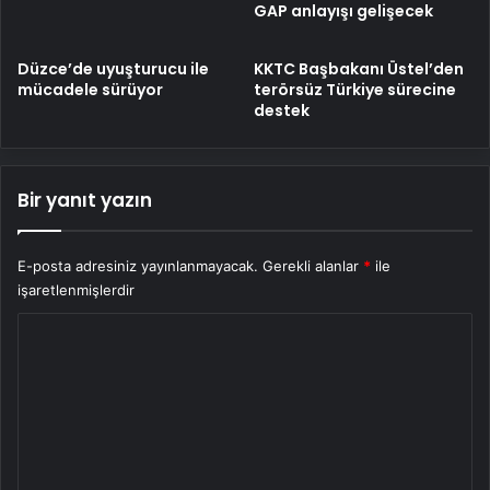
GAP anlayışı gelişecek
Düzce’de uyuşturucu ile
KKTC Başbakanı Üstel’den
mücadele sürüyor
terörsüz Türkiye sürecine
destek
Bir yanıt yazın
E-posta adresiniz yayınlanmayacak.
Gerekli alanlar
*
ile
işaretlenmişlerdir
Y
o
r
u
m