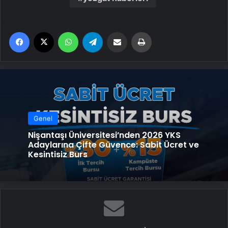
Facebook
X
WhatsApp
Telegram
Email'den paylaş
Yaz
Genel
Nişantaşı Üniversitesi’nden 2026 YKS
Adaylarına Çifte Güvence: Sabit Ücret ve
Kesintisiz Burs