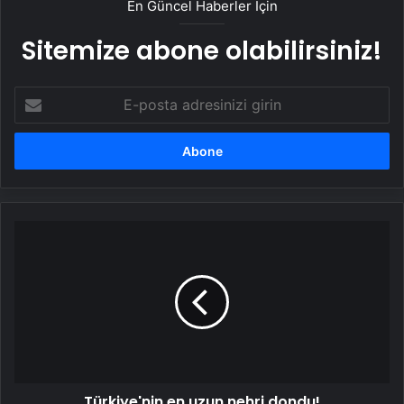
En Güncel Haberler İçin
Sitemize abone olabilirsiniz!
E-
posta
adresinizi
girin
Türkiye'nin
en
uzun
nehri
dondu!
Türkiye'nin en uzun nehri dondu!