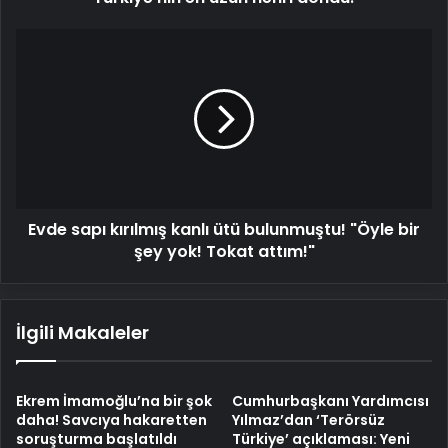
Evde
sapı
kırılmış
kanlı
ütü
bulunmuştu!
"Öyle
bir
şey
Evde sapı kırılmış kanlı ütü bulunmuştu! "Öyle bir
yok!
Tokat
şey yok! Tokat attım!"
attım!"
İlgili Makaleler
Ekrem İmamoğlu’na bir şok
Cumhurbaşkanı Yardımcısı
daha! Savcıya hakaretten
Yılmaz’dan ‘Terörsüz
soruşturma başlatıldı
Türkiye’ açıklaması: Yeni