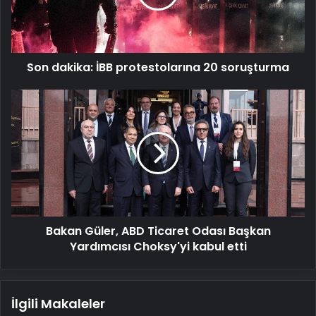
soruşturma
Son dakika: İBB protestolarına 20 soruşturma
Bakan
Güler,
ABD
Ticaret
Odası
Başkan
Yardımcısı
Choksy'yi
kabul
Bakan Güler, ABD Ticaret Odası Başkan
etti
Yardımcısı Choksy'yi kabul etti
İlgili Makaleler