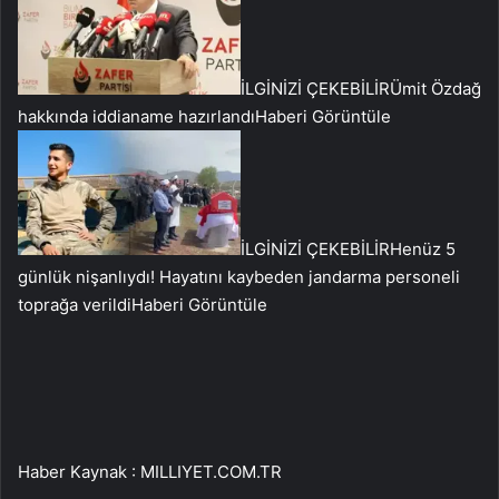
İLGİNİZİ ÇEKEBİLİR
Ümit Özdağ
hakkında iddianame hazırlandı
Haberi Görüntüle
İLGİNİZİ ÇEKEBİLİR
Henüz 5
günlük nişanlıydı! Hayatını kaybeden jandarma personeli
toprağa verildi
Haberi Görüntüle
Haber Kaynak : MILLIYET.COM.TR