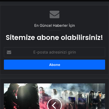
En Güncel Haberler İçin
Sitemize abone olabilirsiniz!
E-
posta
adresinizi
girin
Son
dakika:
İBB
protestolarına
20