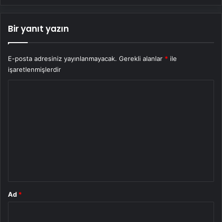
Bir yanıt yazın
E-posta adresiniz yayınlanmayacak.
Gerekli alanlar
*
ile
işaretlenmişlerdir
Y
o
r
u
m
*
Ad
*