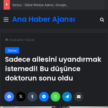
Serjoy : Dijital Medya Ajansı, Google Reklam Ajansı, SEO Ajansı ve Web Tasarım Ajansı
Ana Haber Ajansı
Menü
A
Anasayfa
/
Genel
Genel
Sadece ailesini uyandırmak
istemedi! Bu düşünce
doktorun sonu oldu
Facebook
X
Tumblr
Messenger
WhatsApp
Telegram
Email'den paylaş